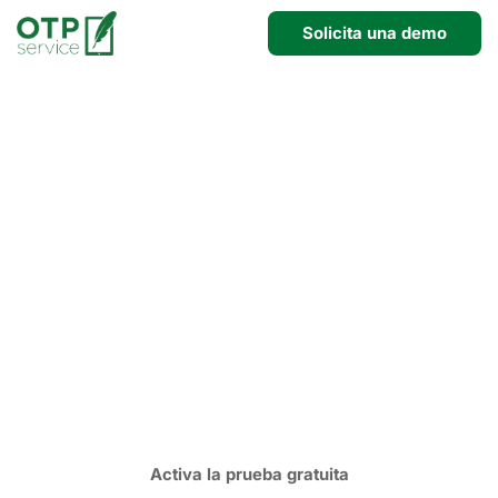
Solicita una demo
Firma Electrónica para
empresas, sin
suscripción
Haga firmar los documentos de su empresa de
forma sencilla, rápida y con validez legal.
Sin
suscripción ni compromisos
.
Activa la prueba gratuita