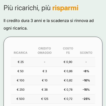
Più ricarichi, più
risparmi
Il credito dura 3 anni e la scadenza si rinnova ad
ogni ricarica.
CREDITO
COSTO
RICARICA
OMAGGIO
FS
SCONTO
€ 25
-
€ 0,90
-
€ 50
€ 3
€ 0,86
-6%
€ 100
€ 10
€ 0,82
-10%
€ 250
€ 38
€ 0,78
-15%
€ 500
€ 125
€ 0,72
-25%