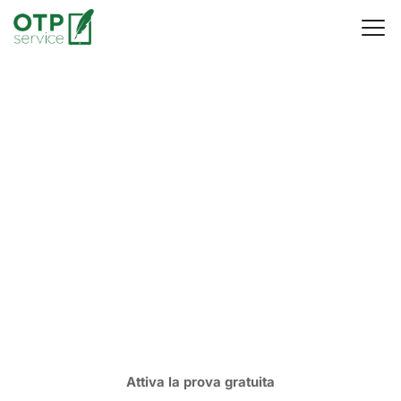
Firma Elettronica per
aziende, senza
abbonamento
Fai firmare i documenti della tua azienda in modo
semplice, veloce e con valore legale.
Senza
abbonamento e vincoli
.
Attiva la prova gratuita